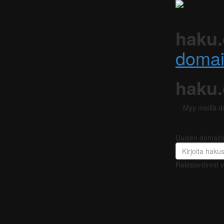
haku.
domai
haku.
Myy meillä do
Uusien domain
Rekisteröinnit