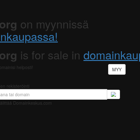
org
on myynnissä
nkaupassa!
org
is for sale in
domainkau
mainisi helposti!
MYY
ien
rekisteröinti
 välittää Domainkeskus.com